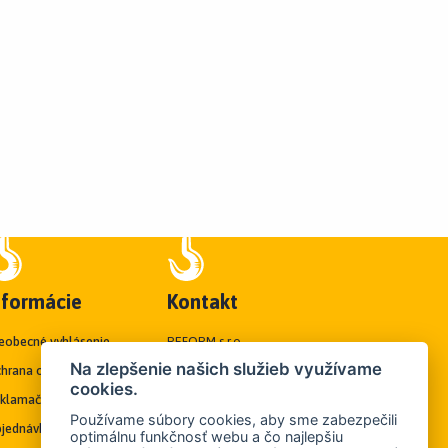
nformácie
Kontakt
eobecné vyhlásenie
REFORM s.r.o.
Na zlepšenie našich služieb využívame
hrana osobných údajov
Pri bitúnku 13
cookies.
klamačný poriadok
040 01 Košice
Používame súbory cookies, aby sme zabezpečili
jednávky
optimálnu funkčnosť webu a čo najlepšiu
Tel./Fax:
+421 55/6192838