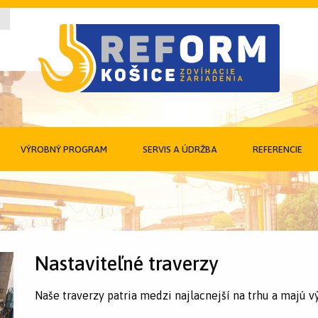
VÝROBNÝ PROGRAM
SERVIS A ÚDRŽBA
REFERENCIE
Nastaviteľné traverzy
Naše traverzy patria medzi najlacnejší na trhu a majú