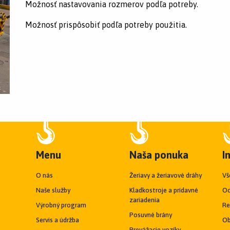
Možnosť nastavovania rozmerov podľa potreby.
Možnosť prispôsobiť podľa potreby použitia.
Menu
Naša ponuka
I
O nás
Žeriavy a žeriavové dráhy
Vš
Naše služby
Kladkostroje a prídavné
Oc
zariadenia
Výrobný program
Re
Posuvné brány
Servis a údržba
Ob
Prevážacie vozíky,