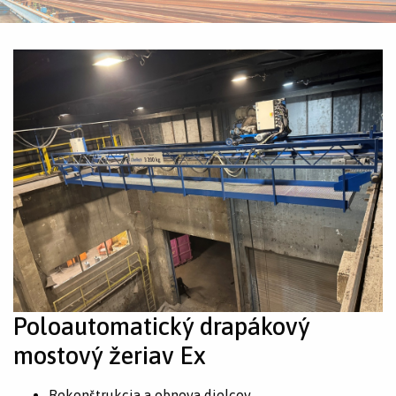
Poloautomatický drapákový
mostový žeriav Ex
Rekonštrukcia a obnova dielcov