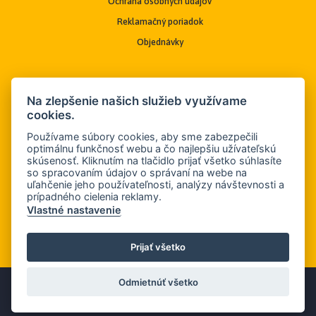
Ochrana osobných údajov
Reklamačný poriadok
Objednávky
Kontakt
Na zlepšenie našich služieb využívame
cookies.
REFORM s.r.o.
Používame súbory cookies, aby sme zabezpečili
Pri bitúnku 13
optimálnu funkčnosť webu a čo najlepšiu užívateľskú
skúsenosť. Kliknutím na tlačidlo prijať všetko súhlasíte
040 01 Košice
so spracovaním údajov o správaní na webe na
uľahčenie jeho používateľnosti, analýzy návštevnosti a
prípadného cielenia reklamy.
Tel./Fax:
+421 55/6192838
Vlastné nastavenie
Mobil:
+421 905 694 698
E-mail:
reform@reformkosice.sk
Prijať všetko
copyright © 2018
reformkosice
.sk
Odmietnúť všetko
Created by